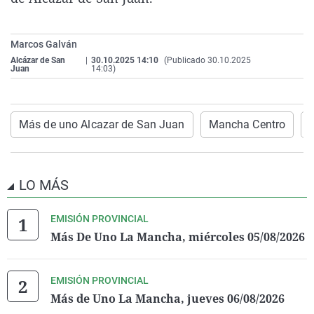
La rosa de los vientos
Caso
Extremadura
Virales
Gente viajera
Retornados
Galicia
Televisión
Marcos Galván
Como el perro y el gat
Equipo de investigaci
La Rioja
Elecciones
Alcázar de San
|
30.10.2025 14:10
(Publicado 30.10.2025
Juan
14:03)
Operación Viuda Negr
Navarra
País Vasco
Más de uno Alcazar de San Juan
Mancha Centro
LO MÁS
EMISIÓN PROVINCIAL
Más De Uno La Mancha, miércoles 05/08/2026
EMISIÓN PROVINCIAL
Más de Uno La Mancha, jueves 06/08/2026