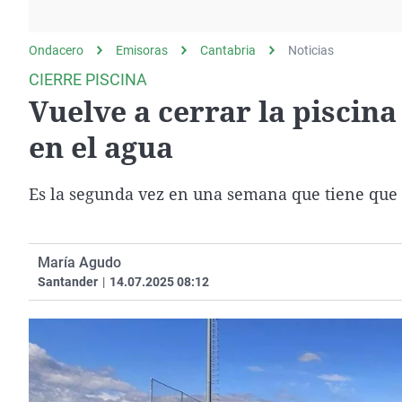
La rosa de los vientos
Caso
Extremadura
Gente viajera
Retornados
Galicia
Ondacero
Emisoras
Cantabria
Noticias
Como el perro y el
Equipo de investigación
La Rioja
CIERRE PISCINA
gato
Vuelve a cerrar la piscin
Operación Viuda
Navarra
Negra
País Vasco
en el agua
Es la segunda vez en una semana que tiene que c
María Agudo
Santander
|
14.07.2025 08:12