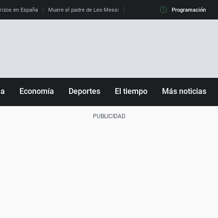
erizos en España
Muere el padre de Leo Messi
La diferencia entre observar el eclip
Programación
ña
Economía
Deportes
El tiempo
Más noticias
Fútbol
Sociedad
Baloncesto
Mundo
Tenis
Salud
Motor
Cultura
Ciencia y Tecnología
adrid
Gastronomía
nciana
Medio ambiente