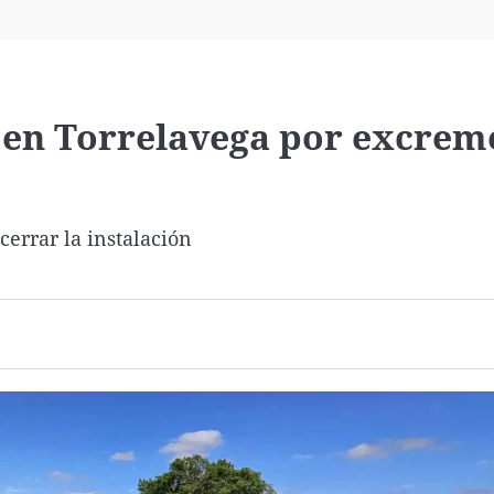
Virales
Televisión
Elecciones
a en Torrelavega por excrem
errar la instalación