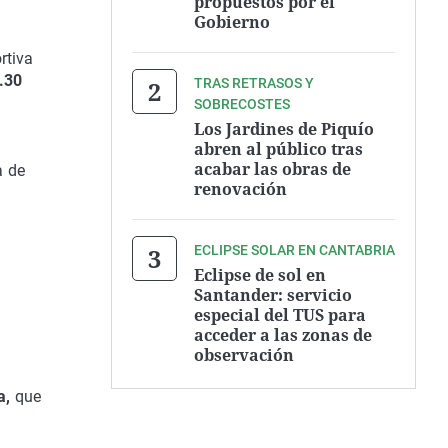
propuestos por el
Gobierno
rtiva
0.30
TRAS RETRASOS Y
SOBRECOSTES
Los Jardines de Piquío
abren al público tras
acabar las obras de
a de
renovación
ECLIPSE SOLAR EN CANTABRIA
e
Eclipse de sol en
Santander: servicio
especial del TUS para
acceder a las zonas de
observación
a,
que