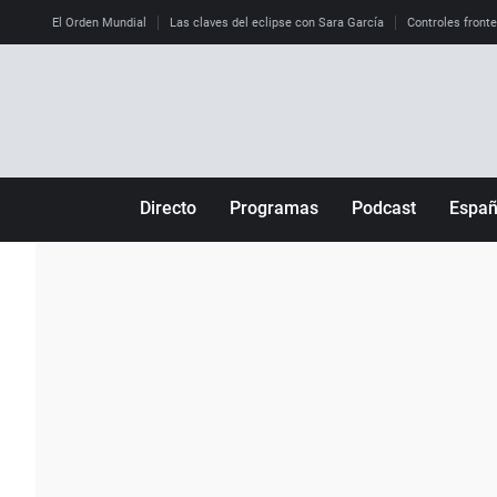
El Orden Mundial
Las claves del eclipse con Sara García
Controles front
Directo
Programas
Podcast
Espa
Más de uno
Los Perseguidos
Andalucía
Por fin
Malas decisiones
Aragón
Julia en la onda
Expedientes del más allá
Baleares
La brújula
El viaje del Guernica
Cantabria
Radioestadio
Invisibles
Cataluña
Radioestadio noche
Prohibido morirse
Comunidad de M
El colegio invisible
Esto no ha pasado
Comunitat Vale