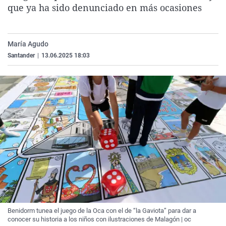
que ya ha sido denunciado en más ocasiones
La rosa de los vientos
Caso
Extremadura
Virales
Gente viajera
Retornados
Galicia
Televisión
Como el perro y el gat
Equipo de investigaci
La Rioja
Elecciones
María Agudo
Santander
|
13.06.2025 18:03
Operación Viuda Negr
Navarra
País Vasco
Benidorm tunea el juego de la Oca con el de “la Gaviota” para dar a
conocer su historia a los niños con ilustraciones de Malagón | oc