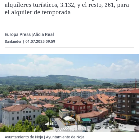
alquileres turísticos, 3.132, y el resto, 261, para
La rosa de los vientos
Caso
Extremadura
Virales
el alquiler de temporada
Gente viajera
Retornados
Galicia
Televisión
Como el perro y el gat
Equipo de investigaci
La Rioja
Elecciones
Europa Press |
Alicia Real
Operación Viuda Negr
Navarra
Santander
|
01.07.2025 09:59
País Vasco
Ayuntamiento de Noja | Ayuntamiento de Noja