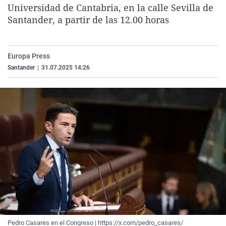
Universidad de Cantabria, en la calle Sevilla de
La rosa de los vientos
Caso
Extremadura
Virales
Santander, a partir de las 12.00 horas
Gente viajera
Retornados
Galicia
Televisión
Como el perro y el gat
Equipo de investigaci
La Rioja
Elecciones
Europa Press
Operación Viuda Negr
Navarra
Santander
|
31.07.2025 14:26
País Vasco
Pedro Casares en el Congreso | https://x.com/pedro_casares/