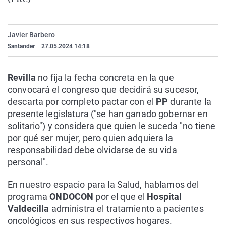
La rosa de los vientos
Caso
Extremadura
Virales
Gente viajera
Retornados
Galicia
Televisión
Javier Barbero
Como el perro y el gat
Equipo de investigaci
La Rioja
Elecciones
Santander
|
27.05.2024 14:18
Operación Viuda Negr
Navarra
Revilla
no fija la fecha concreta en la que
País Vasco
convocará el congreso que decidirá su sucesor,
descarta por completo pactar con el
PP
durante la
presente legislatura ("se han ganado gobernar en
solitario") y considera que quien le suceda "no tiene
por qué ser mujer, pero quien adquiera la
responsabilidad debe olvidarse de su vida
personal".
En nuestro espacio para la Salud, hablamos del
programa
ONDOCON
por el que el
Hospital
Valdecilla
administra el tratamiento a pacientes
oncológicos en sus respectivos hogares.