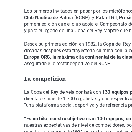
Los primeros invitados en pasar por los micrófon
Club Náutico de Palma
(RCNP), y
Rafael Gil, Presi
primera edición que el club acoja el Campeonato de
y para el legado de una Copa del Rey Mapfre que no
Desde su primera edición en 1982, la Copa del Rey
décadas después esta trayectoria culmina con la cel
Europa ORC, la máxima cita continental de la clas
asegurado el director deportivo del RCNP.
La competición
La Copa del Rey de vela contará con
130 equipos p
directa de más de 1.700 regatistas y sus respectiv
“una plataforma social, deportiva y de referencia 
“Es un hito, nuestro objetivo eran 100 equipos, u
nuestras expectativas de nivel de competidores, p
mundo y de Europa de ORC, que este año también es