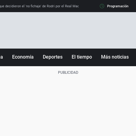
e decidieron el 'no fichaje' de Rodri por el Real Madrid y su 'sí' al Barça
Programación
La llamada de
ña
Economía
Deportes
El tiempo
Más noticias
Fútbol
Sociedad
Baloncesto
Mundo
Tenis
Salud
Motor
Cultura
Ciencia y Tecnología
adrid
Gastronomía
nciana
Medio ambiente