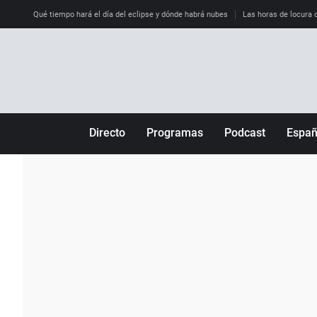
Qué tiempo hará el día del eclipse y dónde habrá nubes
Las horas de locura qu
Directo
Programas
Podcast
Espa
Más de uno
Los Perseguidos
Andalucía
Por fin
Malas decisiones
Aragón
Julia en la onda
Expedientes del más allá
Baleares
La brújula
El viaje del Guernica
Cantabria
Radioestadio
Invisibles
Cataluña
Radioestadio noche
Prohibido morirse
Comunidad de M
El colegio invisible
Esto no ha pasado
Comunitat Vale