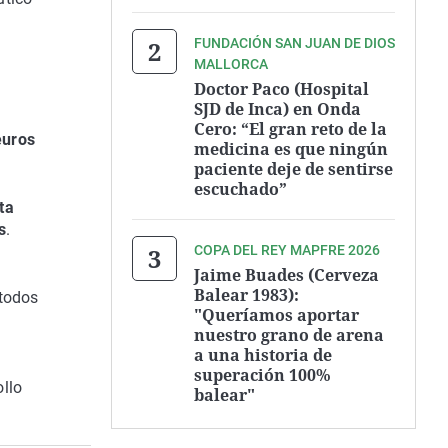
FUNDACIÓN SAN JUAN DE DIOS
MALLORCA
Doctor Paco (Hospital
SJD de Inca) en Onda
Cero: “El gran reto de la
euros
medicina es que ningún
paciente deje de sentirse
escuchado”
ta
s
.
COPA DEL REY MAPFRE 2026
Jaime Buades (Cerveza
Balear 1983):
 todos
"Queríamos aportar
nuestro grano de arena
a una historia de
a
superación 100%
llo
balear"