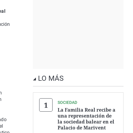
eal
a
ución
LO MÁS
ón
n
SOCIEDAD
La Familia Real recibe a
una representación de
ado
la sociedad balear en el
el
Palacio de Marivent
utico