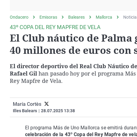
La rosa de los vientos
Caso
Extremadura
Gente viajera
Retornados
Galicia
Ondacero
Emisoras
Baleares
Mallorca
Noticia
Como el perro y el
Equipo de investigación
La Rioja
43º COPA DEL REY MAPFRE DE VELA
gato
El Club náutico de Palma
Operación Viuda
Navarra
Negra
País Vasco
40 millones de euros con 
El
director deportivo del Real Club Náutico de
Rafael Gil
han pasado hoy por el programa Más 
Rey Mapfre de Vela.
María Cortès
Illes Balears
|
28.07.2025 13:38
El programa Más de Uno Mallorca se emitirá duran
celebración de la 43º Copa del Rey Mapfre de vel