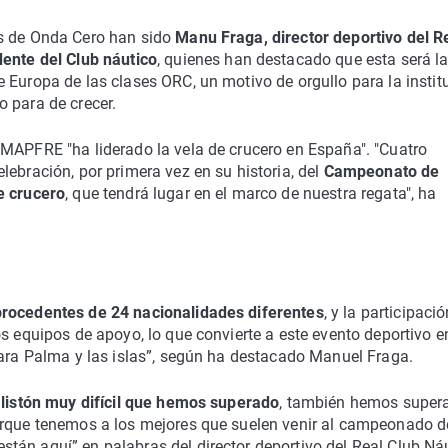
os de Onda Cero han sido
Manu Fraga, director deportivo del R
dente del Club náutico
, quienes han destacado que esta será l
 Europa de las clases ORC, un motivo de orgullo para la instit
 para de crecer.
 MAPFRE "ha liderado la vela de crucero en España". "Cuatro
ebración, por primera vez en su historia, del
Campeonato de
e crucero
, que tendrá lugar en el marco de nuestra regata", ha
rocedentes de 24 nacionalidades diferentes
, y la participaci
os equipos de apoyo, lo que convierte a este evento deportivo e
para Palma y las islas”, según ha destacado Manuel Fraga.
n listón muy difícil que hemos superado
, también hemos super
orque tenemos a los mejores que suelen venir al campeonado d
tán aquí” en palabras del director deportivo del Real Club Ná