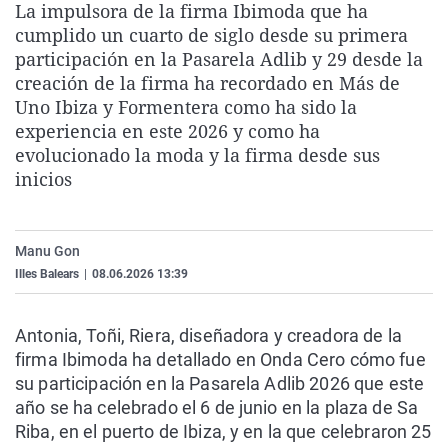
La impulsora de la firma Ibimoda que ha
La rosa de los vientos
Caso
Extremadura
Virales
cumplido un cuarto de siglo desde su primera
Gente viajera
Retornados
Galicia
Televisión
participación en la Pasarela Adlib y 29 desde la
creación de la firma ha recordado en Más de
Como el perro y el gat
Equipo de investigaci
La Rioja
Elecciones
Uno Ibiza y Formentera como ha sido la
Operación Viuda Negr
Navarra
experiencia en este 2026 y como ha
evolucionado la moda y la firma desde sus
País Vasco
inicios
Manu Gon
Illes Balears
|
08.06.2026 13:39
Antonia, Toñi, Riera, diseñadora y creadora de la
firma Ibimoda ha detallado en Onda Cero cómo fue
su participación en la Pasarela Adlib 2026 que este
año se ha celebrado el 6 de junio en la plaza de Sa
Riba, en el puerto de Ibiza, y en la que celebraron 25