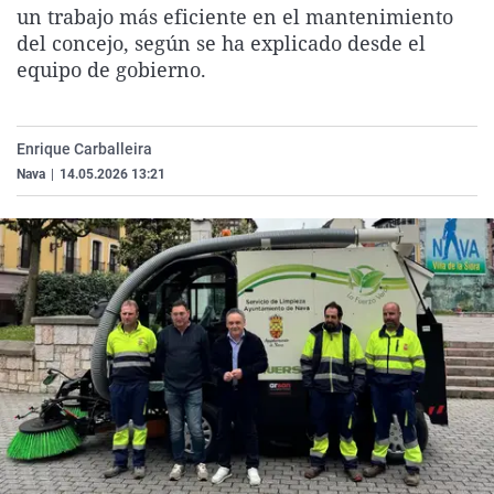
un trabajo más eficiente en el mantenimiento
La rosa de los vientos
Caso
Extremadura
Virales
del concejo, según se ha explicado desde el
Gente viajera
Retornados
Galicia
Televisión
equipo de gobierno.
Como el perro y el gat
Equipo de investigaci
La Rioja
Elecciones
Operación Viuda Negr
Navarra
Enrique Carballeira
País Vasco
Nava
|
14.05.2026 13:21