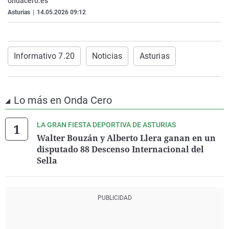
ondacero.es
La rosa de los vientos
Caso
Extremadura
Virales
Asturias
|
14.05.2026 09:12
Gente viajera
Retornados
Galicia
Televisión
Como el perro y el gat
Equipo de investigaci
La Rioja
Elecciones
Informativo 7.20
Noticias
Asturias
Operación Viuda Negr
Navarra
País Vasco
Lo más en Onda Cero
LA GRAN FIESTA DEPORTIVA DE ASTURIAS
Walter Bouzán y Alberto Llera ganan en un
disputado 88 Descenso Internacional del
Sella