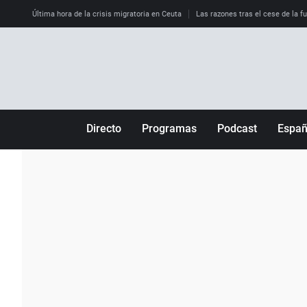
Última hora de la crisis migratoria en Ceuta
Las razones tras el cese de la f
Directo
Programas
Podcast
Espa
Más de uno
Los Perseguidos
Andalucía
Por fin
Malas decisiones
Aragón
Julia en la onda
Expedientes del más allá
Baleares
La brújula
El viaje del Guernica
Cantabria
Radioestadio
Invisibles
Cataluña
Radioestadio noche
Prohibido morirse
Comunidad de M
El colegio invisible
Esto no ha pasado
Comunitat Vale