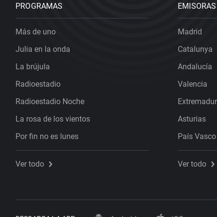
PROGRAMAS
EMISORAS
Más de uno
Madrid
Julia en la onda
Catalunya
La brújula
Andalucía
Radioestadio
Valencia
Radioestadio Noche
Extremadu
La rosa de los vientos
Asturias
Por fin no es lunes
País Vasco
Ver todo
Ver todo