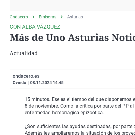
La rosa de los vientos
Caso
Extremadura
Gente viajera
Retornados
Galicia
Ondacero
Emisoras
Asturias
Como el perro y el
Equipo de investigación
La Rioja
CON ALBA VÁZQUEZ
gato
Más de Uno Asturias Notic
Operación Viuda
Navarra
Negra
País Vasco
Actualidad
ondacero.es
Oviedo
|
08.11.2024 14:45
15 minutos. Ese es el tiempo del que disponemos en 
8 de noviembre. Como la crítica por parte del PP al
enfermedad hemorrágica epizoótica.
¿Son suficientes las ayudas destinadas, por parte 
Además les ampliaremos la situación de los proyec