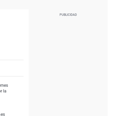
ernes
r la
nes