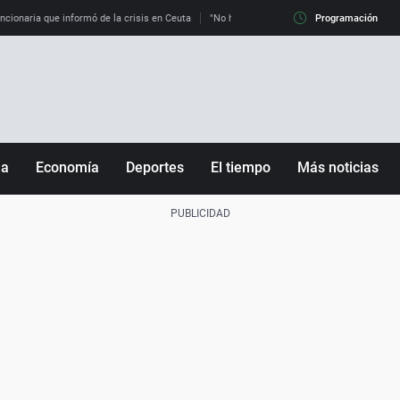
uncionaria que informó de la crisis en Ceuta
"No hay mafias, que no nos engañen": exper
Programación
ña
Economía
Deportes
El tiempo
Más noticias
Fútbol
Sociedad
Baloncesto
Mundo
Tenis
Salud
Motor
Cultura
Ciencia y Tecnología
adrid
Gastronomía
nciana
Medio ambiente