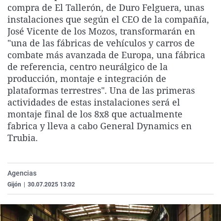
compra de El Tallerón, de Duro Felguera, unas
La rosa de los vientos
Caso
Extremadura
Virales
instalaciones que según el CEO de la compañía,
Gente viajera
Retornados
Galicia
Televisión
José Vicente de los Mozos, transformarán en
"una de las fábricas de vehículos y carros de
Como el perro y el gat
Equipo de investigaci
La Rioja
Elecciones
combate más avanzada de Europa, una fábrica
Operación Viuda Negr
Navarra
de referencia, centro neurálgico de la
producción, montaje e integración de
País Vasco
plataformas terrestres". Una de las primeras
actividades de estas instalaciones será el
montaje final de los 8x8 que actualmente
fabrica y lleva a cabo General Dynamics en
Trubia.
Agencias
Gijón
|
30.07.2025 13:02