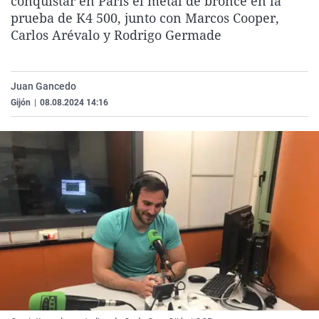
conquistar en París el metal de bronce en la
La rosa de los vientos
Caso
Extremadura
Virales
prueba de K4 500, junto con Marcos Cooper,
Carlos Arévalo y Rodrigo Germade
Gente viajera
Retornados
Galicia
Televisión
Como el perro y el gat
Equipo de investigaci
La Rioja
Elecciones
Operación Viuda Negr
Navarra
Juan Gancedo
Gijón
|
08.08.2024 14:16
País Vasco