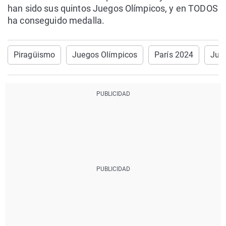
han sido sus quintos Juegos Olímpicos, y en TODOS
ha conseguido medalla.
Piragüismo
Juegos Olímpicos
París 2024
Jua