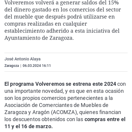
Volveremos volverá a generar saldos del 15%
La rosa de los vientos
Caso
Extremadura
Virales
del dinero gastado en los comercios del sector
Gente viajera
Retornados
Galicia
Televisión
del mueble que después podrá utilizarse en
compras realizadas en cualquier
Como el perro y el gat
Equipo de investigaci
La Rioja
Elecciones
establecimiento adherido a esta iniciativa del
Operación Viuda Negr
Navarra
Ayuntamiento de Zaragoza.
País Vasco
José Antonio Alaya
Zaragoza
|
06.03.2024 16:11
El programa Volveremos se estrena este 2024
con
una importante novedad, y es que en esta ocasión
son los propios comercios pertenecientes a la
Asociación de Comerciantes de Muebles de
Zaragoza y Aragón (ACOMZA), quienes financian
los descuentos obtenidos con las
compras entre el
11 y el 16 de marzo.