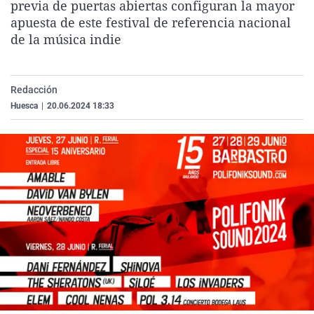
previa de puertas abiertas configuran la mayor
La rosa de los vientos
Caso
Extremadura
Virales
apuesta de este festival de referencia nacional
Gente viajera
Retornados
Galicia
Televisión
de la música indie
Como el perro y el gat
Equipo de investigaci
La Rioja
Elecciones
Operación Viuda Negr
Navarra
Redacción
Huesca
|
20.06.2024 18:33
País Vasco