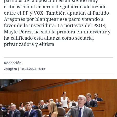
partidos de la oposición están siendo muy
La rosa de los vientos
Caso
Extremadura
Virales
críticos con el acuerdo de gobierno alcanzado
entre el PP y VOX. También apuntan al Partido
Gente viajera
Retornados
Galicia
Televisión
Aragonés por blanquear ese pacto votando a
Como el perro y el gat
Equipo de investigaci
La Rioja
Elecciones
favor de la investidura. La portavoz del PSOE,
Mayte Pérez, ha sido la primera en intervenir y
Operación Viuda Negr
Navarra
ha calificado esta alianza como sectaria,
País Vasco
privatizadora y elitista
Redacción
Zaragoza
|
10.08.2023 14:16