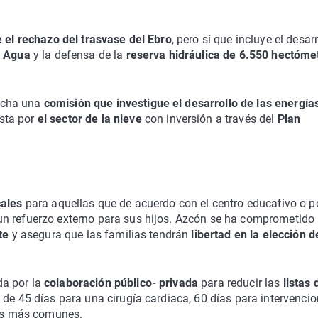
 el rechazo del trasvase del Ebro
, pero sí que incluye el desar
l Agua
y la defensa de la
reserva hidráulica de 6.550 hectóme
rcha una
comisión que investigue el desarrollo de las energía
sta por
el sector de la nieve
con inversión a través del
Plan
cales
para aquellas que de acuerdo con el centro educativo o p
un refuerzo externo para sus hijos. Azcón se ha comprometido
nte
y asegura que las familias tendrán
libertad en la elección d
da por la
colaboración público- privada
para reducir las
listas 
 de 45 días para una cirugía cardiaca, 60 días para intervenci
tos más comunes.