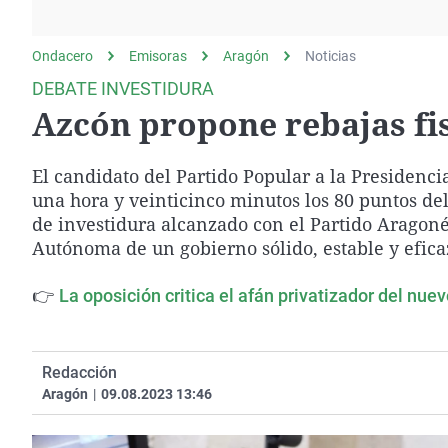
La rosa de los vientos
Caso
Extremadura
Gente viajera
Retornados
Galicia
Ondacero
Emisoras
Aragón
Noticias
Como el perro y el
Equipo de investigación
La Rioja
DEBATE INVESTIDURA
gato
Azcón propone rebajas fi
Operación Viuda
Navarra
Negra
País Vasco
El candidato del Partido Popular a la Presidenc
una hora y veinticinco minutos los 80 puntos de
de investidura alcanzado con el Partido Aragon
Autónoma de un gobierno sólido, estable y efica
👉
La oposición critica el afán privatizador del nu
Redacción
Aragón
|
09.08.2023 13:46