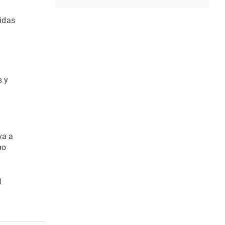
idas
s y
va a
mo
l