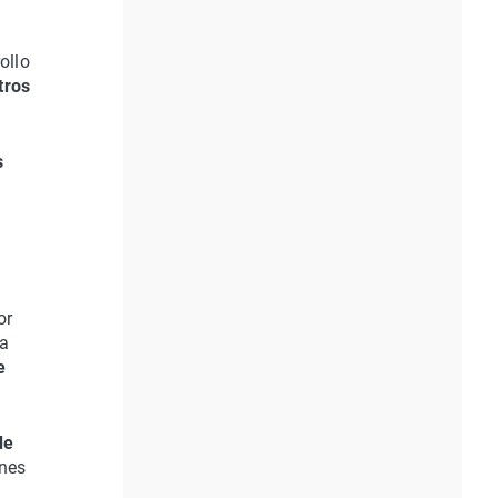
rollo
tros
s
or
 a
e
de
ones