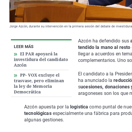
Jorge Azcón, durante su intervención en la primera sesión del debate de investidura
Azcón ha defendido sus
LEER MÁS
tendido la mano al resto 
El PAR apoyará la
llegar a acuerdos en tema
investidura del candidato
complementarios. Uno so
Azcón
El candidato a la Presid
PP- VOX excluye el
ha anunciado la
reducci
trasvase, pero eliminan
la ley de Memoria
s
ucesiones, donaciones y
Democrática
aragoneses son los que m
Azcón apuesta por la
logística
como puntal de nues
tecnológicas
especialmente una fábrica para prod
algunas gestiones.