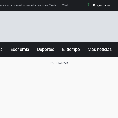
uncionaria que informó de la crisis en Ceuta
"No hay mafias, que no nos engañen": exper
Programación
ña
Economía
Deportes
El tiempo
Más noticias
Fútbol
Sociedad
Baloncesto
Mundo
Tenis
Salud
Motor
Cultura
Ciencia y Tecnología
adrid
Gastronomía
nciana
Medio ambiente