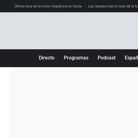
Última hora de la crisis migratoria en Ceuta
Las razones tras el cese de la f
Directo
Programas
Podcast
Espa
Más de uno
Los Perseguidos
Andalucía
Por fin
Malas decisiones
Aragón
Julia en la onda
Expedientes del más allá
Baleares
La brújula
El viaje del Guernica
Cantabria
Radioestadio
Invisibles
Cataluña
Radioestadio noche
Prohibido morirse
Comunidad de M
El colegio invisible
Esto no ha pasado
Comunitat Vale