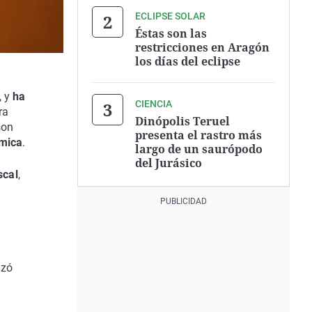
ECLIPSE SOLAR
Éstas son las
restricciones en Aragón
los días del eclipse
 y
ha
CIENCIA
ra
Dinópolis Teruel
son
presenta el rastro más
ómica
.
largo de un saurópodo
del Jurásico
scal
,
izó