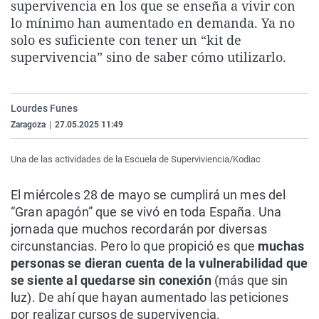
supervivencia en los que se enseña a vivir con
La rosa de los vientos
Caso
Extremadura
Virales
lo mínimo han aumentado en demanda. Ya no
Gente viajera
Retornados
Galicia
Televisión
solo es suficiente con tener un “kit de
supervivencia” sino de saber cómo utilizarlo.
Como el perro y el gat
Equipo de investigaci
La Rioja
Elecciones
Operación Viuda Negr
Navarra
Lourdes Funes
País Vasco
Zaragoza
|
27.05.2025 11:49
Una de las actividades de la Escuela de Superviviencia/Kodiac
El miércoles 28 de mayo se cumplirá un mes del
“Gran apagón” que se vivó en toda España. Una
jornada que muchos recordarán por diversas
circunstancias. Pero lo que propició es que
muchas
personas se dieran cuenta de la vulnerabilidad que
se siente al quedarse sin conexión
(más que sin
luz). De ahí que hayan aumentado las peticiones
por realizar cursos de supervivencia.