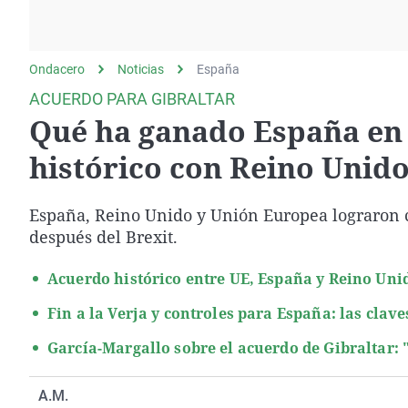
La rosa de los vientos
Caso
Extremadura
Gente viajera
Retornados
Galicia
Ondacero
Noticias
Como el perro y el
España
Equipo de investigación
La Rioja
gato
ACUERDO PARA GIBRALTAR
Operación Viuda
Navarra
Qué ha ganado España en 
Negra
País Vasco
histórico con Reino Unid
España, Reino Unido y Unión Europea lograron ce
después del Brexit.
Acuerdo histórico entre UE, España y Reino Unid
Fin a la Verja y controles para España: las clav
García-Margallo sobre el acuerdo de Gibraltar: 
A.M.