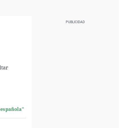
ltar
a española"