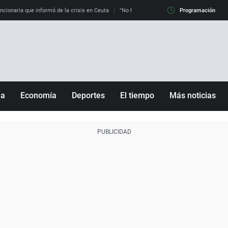
uncionaria que informó de la crisis en Ceuta
"No hay mafias, que no nos engañen": exper
Programación
ña
Economía
Deportes
El tiempo
Más noticias
Fútbol
Sociedad
Baloncesto
Mundo
Tenis
Salud
Motor
Cultura
Ciencia y Tecnología
adrid
Gastronomía
nciana
Medio ambiente