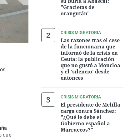
su burla a Abascal:
"Gracietas de
orangután"
CRISIS MIGRATORIA
Las razones tras el cese
de la funcionaria que
informó de la crisis en
Ceuta: la publicación
que no gustó a Moncloa
os.
y el 'silencio' desde
entonces
CRISIS MIGRATORIA
El presidente de Melilla
carga contra Sánchez:
"¿Qué le debe el
Gobierno español a
aña
Marruecos?"
do que