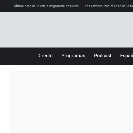
Última hora de la crisis migratoria en Ceuta
Las razones tras el cese de la f
Directo
Programas
Podcast
Espa
Más de uno
Los Perseguidos
Andalucía
Por fin
Malas decisiones
Aragón
Julia en la onda
Expedientes del más allá
Baleares
La brújula
El viaje del Guernica
Cantabria
Radioestadio
Invisibles
Cataluña
Radioestadio noche
Prohibido morirse
Comunidad de M
El colegio invisible
Esto no ha pasado
Comunitat Vale