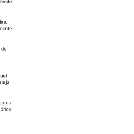
 desde
ías
,
lmente
 de
uel
aleja
bares
tórico