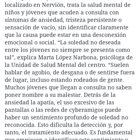
localizado en Nervión, trata la salud mental de
La rosa de los vientos
Caso
Extremadura
Virales
niños y jóvenes que acuden a consulta con
Gente viajera
Retornados
Galicia
Televisión
síntomas de ansiedad, tristeza persistente o
sensación de vacío, sin identificar claramente
Como el perro y el gat
Equipo de investigaci
La Rioja
Elecciones
que la causa puede estar en una desconexión
Operación Viuda Negr
Navarra
emocional o social. “La soledad no deseada
entre los jóvenes no siempre se presenta como
País Vasco
tal”, explica Marta López Narbona, psicóloga de
la Unidad de Salud Mental del centro. “Suelen
hablar de agobio, de desgana o de sentirse fuera
de lugar, incluso estando rodeados de gente.
Muchos jóvenes que llegan a consulta no saben
poner nombre a su malestar. Detrás de la
ansiedad la apatía, el uso excesivo de las
pantallas o las redes de cyberamigos puede
haber un sentimiento profundo de soledad no
reconocida. Esto dificulta la detección y, por
tanto, el tratamiento adecuado. Es fundamental
que empiecen a identificar este sentimiento y