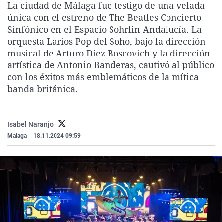
La ciudad de Málaga fue testigo de una velada
La rosa de los vientos
Caso
Extremadura
Virales
única con el estreno de The Beatles Concierto
Gente viajera
Retornados
Galicia
Televisión
Sinfónico en el Espacio Sohrlin Andalucía. La
orquesta Larios Pop del Soho, bajo la dirección
Como el perro y el gat
Equipo de investigaci
La Rioja
Elecciones
musical de Arturo Díez Boscovich y la dirección
Operación Viuda Negr
Navarra
artística de Antonio Banderas, cautivó al público
con los éxitos más emblemáticos de la mítica
País Vasco
banda británica.
Isabel Naranjo
Malaga
|
18.11.2024 09:59