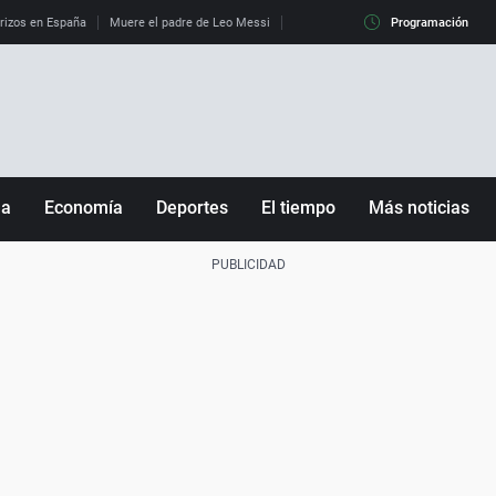
erizos en España
Muere el padre de Leo Messi
La diferencia entre observar el eclip
Programación
ña
Economía
Deportes
El tiempo
Más noticias
Fútbol
Sociedad
Baloncesto
Mundo
Tenis
Salud
Motor
Cultura
Ciencia y Tecnología
adrid
Gastronomía
nciana
Medio ambiente