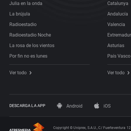
Julia en la onda
Catalunya
La brújula
Andalucía
Radioestadio
Valencia
Radioestadio Noche
Extremadu
La rosa de los vientos
Asturias
Por fin no es lunes
País Vasco
Ver todo
Ver todo
DESCARGA LA APP
Android
iOS
Copyright © Uniprex, S.A.U., C/ Fuerteventura 12