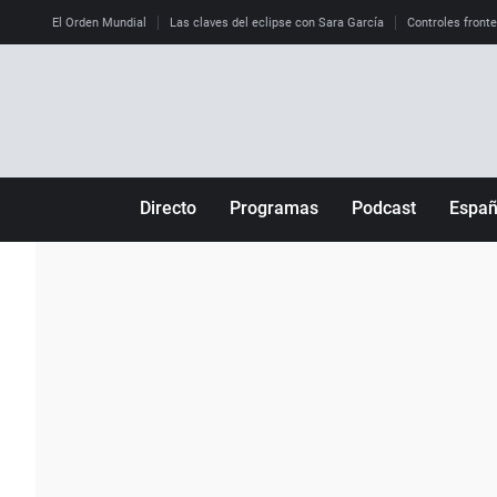
El Orden Mundial
Las claves del eclipse con Sara García
Controles front
Directo
Programas
Podcast
Espa
Más de uno
Los Perseguidos
Andalucía
Por fin
Malas decisiones
Aragón
Julia en la onda
Expedientes del más allá
Baleares
La brújula
El viaje del Guernica
Cantabria
Radioestadio
Invisibles
Cataluña
Radioestadio noche
Prohibido morirse
Comunidad de M
El colegio invisible
Esto no ha pasado
Comunitat Vale