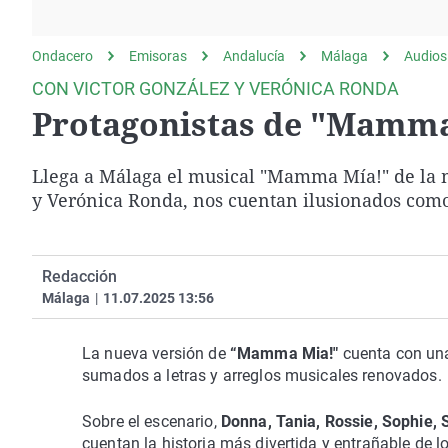
La rosa de los vientos
Caso
Extremadura
Gente viajera
Retornados
Galicia
Ondacero
Emisoras
Andalucía
Málaga
Audios
Como el perro y el
Equipo de investigación
La Rioja
CON VICTOR GONZÁLEZ Y VERÓNICA RONDA
gato
Protagonistas de "Mamma
Operación Viuda
Navarra
Negra
País Vasco
Llega a Málaga el musical "Mamma Mía!" de la m
y Verónica Ronda, nos cuentan ilusionados como
Redacción
Málaga
|
11.07.2025 13:56
La nueva versión de
“Mamma Mia!"
cuenta con una
sumados a letras y arreglos musicales renovados.
Sobre el escenario,
Donna, Tania, Rossie, Sophie, 
cuentan la historia más divertida y entrañable de 