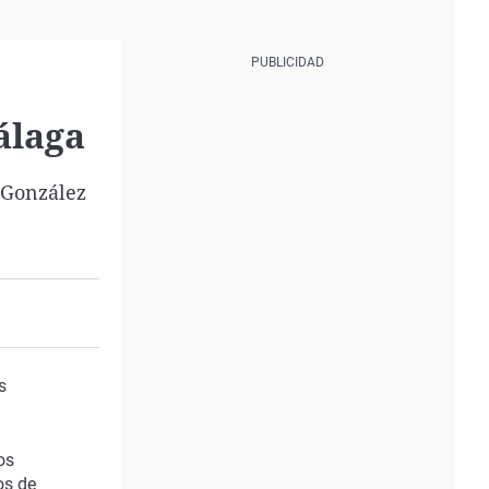
álaga
 González
s
os
os de