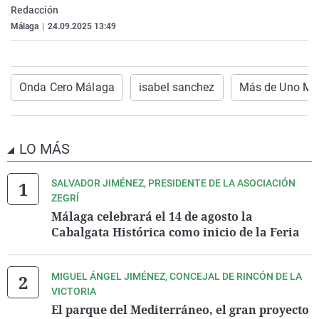
Redacción
La rosa de los vientos
Caso
Extremadura
Virales
Málaga
|
24.09.2025 13:49
Gente viajera
Retornados
Galicia
Televisión
Como el perro y el gat
Equipo de investigaci
La Rioja
Elecciones
Operación Viuda Negr
Navarra
Onda Cero Málaga
isabel sanchez
Más de Uno Má
País Vasco
LO MÁS
SALVADOR JIMÉNEZ, PRESIDENTE DE LA ASOCIACIÓN
ZEGRÍ
Málaga celebrará el 14 de agosto la
Cabalgata Histórica como inicio de la Feria
MIGUEL ÁNGEL JIMÉNEZ, CONCEJAL DE RINCÓN DE LA
VICTORIA
El parque del Mediterráneo, el gran proyecto