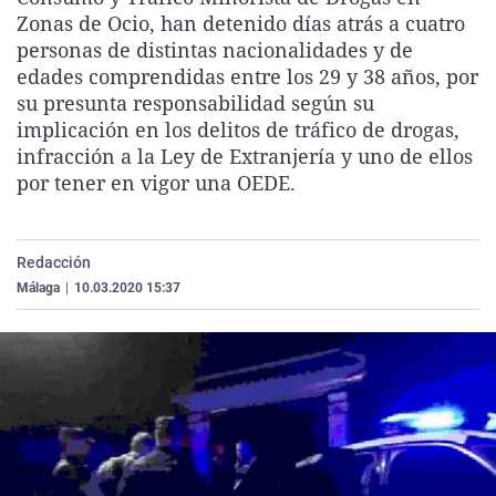
La rosa de los vientos
Caso
Extremadura
Virales
Zonas de Ocio, han detenido días atrás a cuatro
personas de distintas nacionalidades y de
Gente viajera
Retornados
Galicia
Televisión
edades comprendidas entre los 29 y 38 años, por
Como el perro y el gat
Equipo de investigaci
La Rioja
Elecciones
su presunta responsabilidad según su
implicación en los delitos de tráfico de drogas,
Operación Viuda Negr
Navarra
infracción a la Ley de Extranjería y uno de ellos
País Vasco
por tener en vigor una OEDE.
Redacción
Málaga
|
10.03.2020 15:37