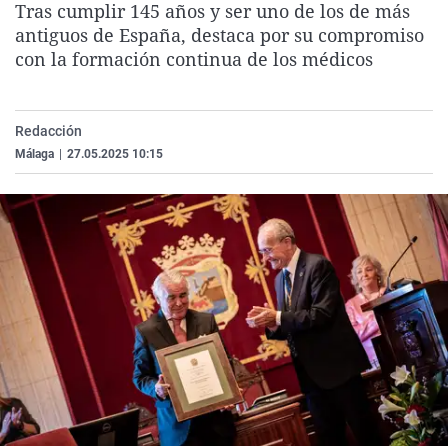
Tras cumplir 145 años y ser uno de los de más
La rosa de los vientos
Caso
Extremadura
Virales
antiguos de España, destaca por su compromiso
Gente viajera
Retornados
Galicia
Televisión
con la formación continua de los médicos
Como el perro y el gat
Equipo de investigaci
La Rioja
Elecciones
Operación Viuda Negr
Navarra
Redacción
Málaga
|
27.05.2025 10:15
País Vasco