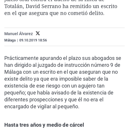
La rosa de los vientos
Caso
Extremadura
Virales
Totalán, David Serrano ha remitido un escrito
en el que asegura que no cometió delito.
Gente viajera
Retornados
Galicia
Televisión
Como el perro y el gat
Equipo de investigaci
La Rioja
Elecciones
Manuel Álvarez
Operación Viuda Negr
Navarra
Málaga
|
09.10.2019 18:56
País Vasco
Prácticamente apurando el plazo sus abogados se
han dirigido al juzgado de instrucción número 9 de
Málaga con un escrito en el que aseguran que no
existe delito ya que era imposible saber de la
existencia de ese riesgo con un agujero tan
pequeño; que había avisado de la existencia de
diferentes prospecciones y que él no era el
encargado de vigilar al pequeño.
Hasta tres años y medio de cárcel