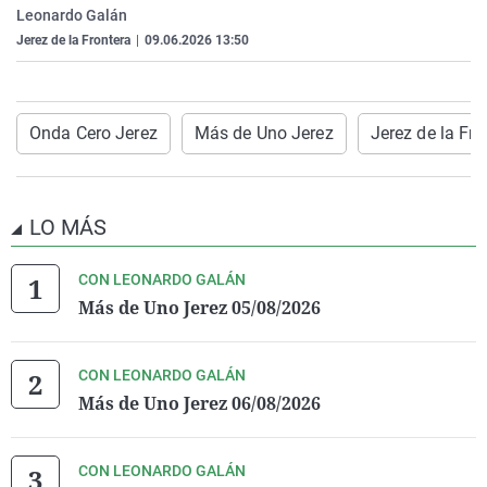
Leonardo Galán
La rosa de los vientos
Caso
Extremadura
Virales
Jerez de la Frontera
|
09.06.2026 13:50
Gente viajera
Retornados
Galicia
Televisión
Como el perro y el gat
Equipo de investigaci
La Rioja
Elecciones
Operación Viuda Negr
Navarra
Onda Cero Jerez
Más de Uno Jerez
Jerez de la Fro
País Vasco
LO MÁS
CON LEONARDO GALÁN
Más de Uno Jerez 05/08/2026
CON LEONARDO GALÁN
Más de Uno Jerez 06/08/2026
CON LEONARDO GALÁN