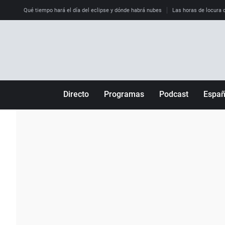
Qué tiempo hará el día del eclipse y dónde habrá nubes
Las horas de locura qu
Directo
Programas
Podcast
Espa
Más de uno
Los Perseguidos
Andalucía
Por fin
Malas decisiones
Aragón
Julia en la onda
Expedientes del más allá
Baleares
La brújula
El viaje del Guernica
Cantabria
Radioestadio
Invisibles
Cataluña
Radioestadio noche
Prohibido morirse
Comunidad de M
El colegio invisible
Esto no ha pasado
Comunitat Vale