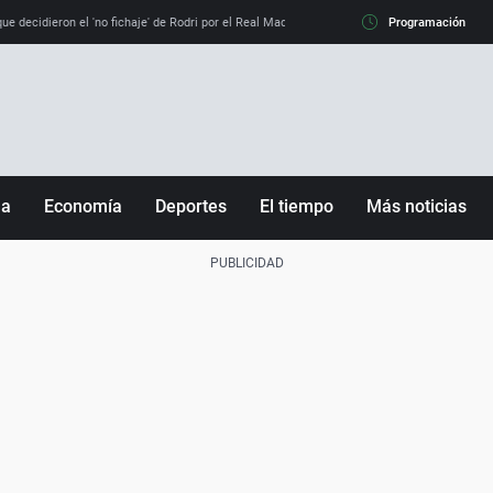
e decidieron el 'no fichaje' de Rodri por el Real Madrid y su 'sí' al Barça
Programación
La llamada de
ña
Economía
Deportes
El tiempo
Más noticias
Fútbol
Sociedad
Baloncesto
Mundo
Tenis
Salud
Motor
Cultura
Ciencia y Tecnología
adrid
Gastronomía
nciana
Medio ambiente