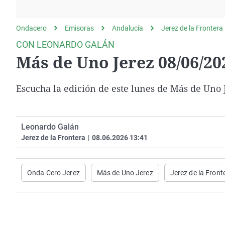
La rosa de los vientos
Caso
Extremadura
Gente viajera
Retornados
Galicia
Ondacero
Emisoras
Andalucía
Jerez de la Frontera
Como el perro y el
Equipo de investigación
La Rioja
CON LEONARDO GALÁN
gato
Más de Uno Jerez 08/06/20
Operación Viuda
Navarra
Negra
País Vasco
Escucha la edición de este lunes de Más de Uno 
Leonardo Galán
Jerez de la Frontera
|
08.06.2026 13:41
Onda Cero Jerez
Más de Uno Jerez
Jerez de la Front