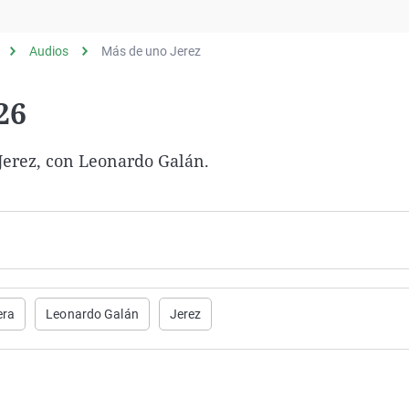
Virales
Televisión
Audios
Más de uno Jerez
Elecciones
26
Jerez, con Leonardo Galán.
era
Leonardo Galán
Jerez