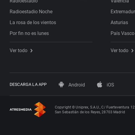
Radioestadio
Valencia
Radioestadio Noche
Extremadu
La rosa de los vientos
Asturias
Por fin no es lunes
País Vasco
Ver todo
Ver todo
DESCARGA LA APP
Android
iOS
Copyright © Uniprex, S.A.U., C/ Fuerteventura 12
San Sebastián de los Reyes, 28703 Madrid