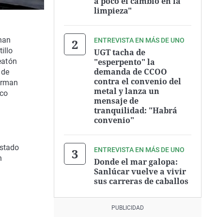
a poco el cambio en la
limpieza"
 han
ENTREVISTA EN MÁS DE UNO
illo
UGT tacha de
"esperpento" la
eatón
demanda de CCOO
 de
contra el convenio del
forman
metal y lanza un
ico
mensaje de
tranquilidad: "Habrá
convenio"
estado
ENTREVISTA EN MÁS DE UNO
n
Donde el mar galopa:
Sanlúcar vuelve a vivir
sus carreras de caballos