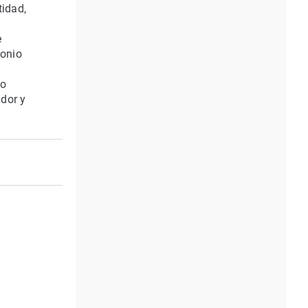
tidad,
e
monio
a
vo
ador y