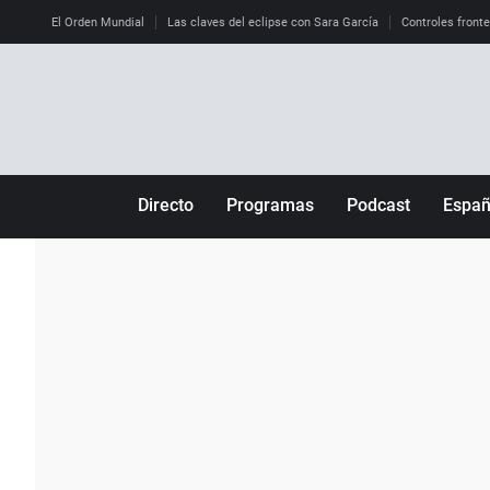
El Orden Mundial
Las claves del eclipse con Sara García
Controles front
Directo
Programas
Podcast
Espa
Más de uno
Los Perseguidos
Andalucía
Por fin
Malas decisiones
Aragón
Julia en la onda
Expedientes del más allá
Baleares
La brújula
El viaje del Guernica
Cantabria
Radioestadio
Invisibles
Cataluña
Radioestadio noche
Prohibido morirse
Comunidad de M
El colegio invisible
Esto no ha pasado
Comunitat Vale