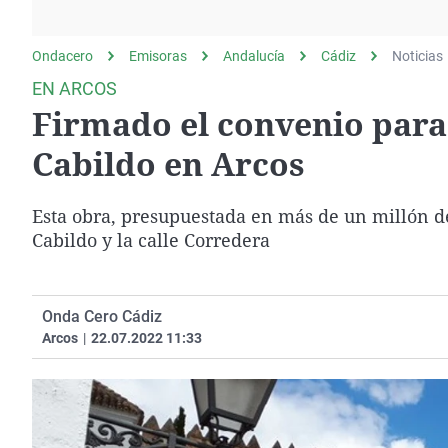
La rosa de los vientos
Caso
Extremadura
Gente viajera
Retornados
Galicia
Ondacero
Emisoras
Andalucía
Cádiz
Noticias
Como el perro y el
Equipo de investigación
La Rioja
EN ARCOS
gato
Firmado el convenio para i
Operación Viuda
Navarra
Negra
País Vasco
Cabildo en Arcos
Esta obra, presupuestada en más de un millón de
Cabildo y la calle Corredera
Onda Cero Cádiz
Arcos
|
22.07.2022 11:33