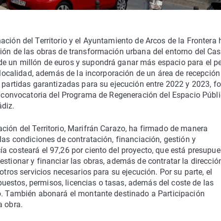
ación del Territorio y el Ayuntamiento de Arcos de la Frontera
ión de las obras de transformación urbana del entorno del Cast
de un millón de euros y supondrá ganar más espacio para el p
a localidad, además de la incorporación de un área de recepción
n partidas garantizadas para su ejecución entre 2022 y 2023, 
ra convocatoria del Programa de Regeneración del Espacio Públ
ádiz.
ción del Territorio, Marifrán Carazo, ha firmado de manera
las condiciones de contratación, financiación, gestión y
a costeará el 97,26 por ciento del proyecto, que está presupu
stionar y financiar las obras, además de contratar la direcció
otros servicios necesarios para su ejecución. Por su parte, el
estos, permisos, licencias o tasas, además del coste de las
do. También abonará el montante destinado a Participación
a obra.