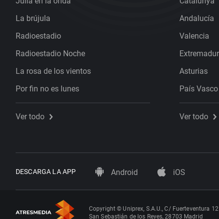
Julia en la onda
Catalunya
La brújula
Andalucía
Radioestadio
Valencia
Radioestadio Noche
Extremadu
La rosa de los vientos
Asturias
Por fin no es lunes
País Vasco
Ver todo
Ver todo
DESCARGA LA APP
Android
iOS
Copyright © Uniprex, S.A.U., C/ Fuerteventura 12
San Sebastián de los Reyes, 28703 Madrid