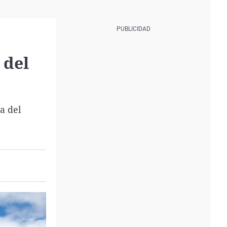
 del
a del