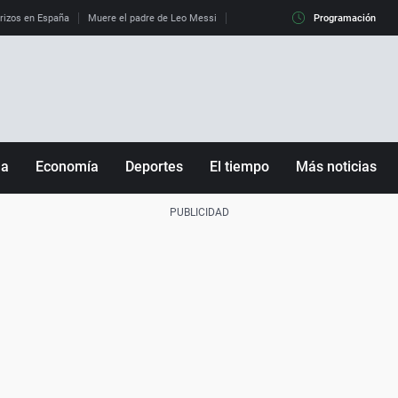
erizos en España
Muere el padre de Leo Messi
La diferencia entre observar el eclip
Programación
ña
Economía
Deportes
El tiempo
Más noticias
Fútbol
Sociedad
Baloncesto
Mundo
Tenis
Salud
Motor
Cultura
Ciencia y Tecnología
adrid
Gastronomía
nciana
Medio ambiente