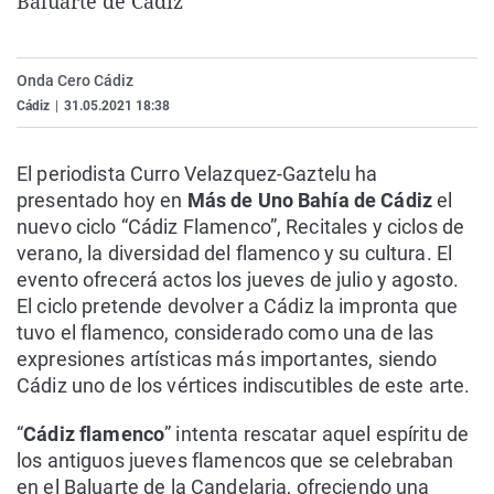
Baluarte de Cádiz
La rosa de los vientos
Caso
Extremadura
Virales
Gente viajera
Retornados
Galicia
Televisión
Onda Cero Cádiz
Como el perro y el gat
Equipo de investigaci
La Rioja
Elecciones
Cádiz
|
31.05.2021 18:38
Operación Viuda Negr
Navarra
El periodista Curro Velazquez-Gaztelu ha
País Vasco
presentado hoy en
Más de Uno Bahía de Cádiz
el
nuevo ciclo “Cádiz Flamenco”, Recitales y ciclos de
verano, la diversidad del flamenco y su cultura. El
evento ofrecerá actos los jueves de julio y agosto.
El ciclo pretende devolver a Cádiz la impronta que
tuvo el flamenco, considerado como una de las
expresiones artísticas más importantes, siendo
Cádiz uno de los vértices indiscutibles de este arte.
“
Cádiz flamenco
” intenta rescatar aquel espíritu de
los antiguos jueves flamencos que se celebraban
en el Baluarte de la Candelaria, ofreciendo una