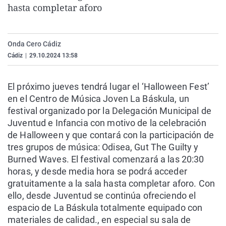
hasta completar aforo
La rosa de los vientos
Caso
Extremadura
Virales
Gente viajera
Retornados
Galicia
Televisión
Como el perro y el gat
Equipo de investigaci
La Rioja
Elecciones
Onda Cero Cádiz
Cádiz
|
29.10.2024 13:58
Operación Viuda Negr
Navarra
País Vasco
El próximo jueves tendrá lugar el ‘Halloween Fest’
en el Centro de Música Joven La Báskula, un
festival organizado por la Delegación Municipal de
Juventud e Infancia con motivo de la celebración
de Halloween y que contará con la participación de
tres grupos de música: Odisea, Gut The Guilty y
Burned Waves. El festival comenzará a las 20:30
horas, y desde media hora se podrá acceder
gratuitamente a la sala hasta completar aforo. Con
ello, desde Juventud se continúa ofreciendo el
espacio de La Báskula totalmente equipado con
materiales de calidad., en especial su sala de