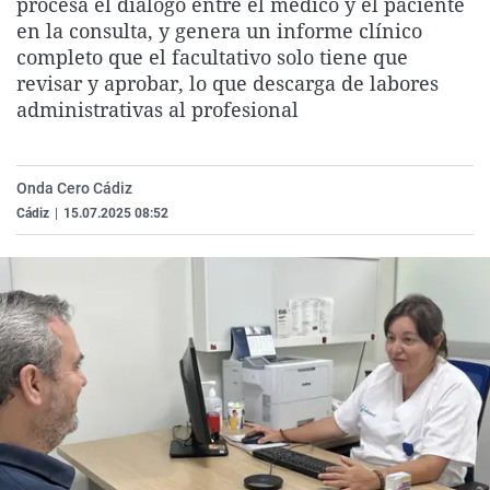
procesa el diálogo entre el médico y el paciente
La rosa de los vientos
Caso
Extremadura
Virales
en la consulta, y genera un informe clínico
completo que el facultativo solo tiene que
Gente viajera
Retornados
Galicia
Televisión
revisar y aprobar, lo que descarga de labores
Como el perro y el gat
Equipo de investigaci
La Rioja
Elecciones
administrativas al profesional
Operación Viuda Negr
Navarra
País Vasco
Onda Cero Cádiz
Cádiz
|
15.07.2025 08:52