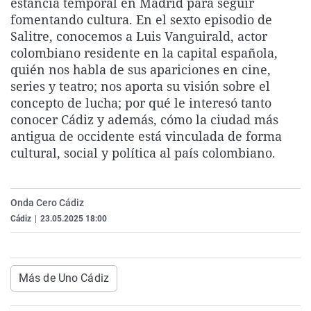
estancia temporal en Madrid para seguir
La rosa de los vientos
Caso
Extremadura
Virales
fomentando cultura. En el sexto episodio de
Salitre, conocemos a Luis Vanguirald, actor
Gente viajera
Retornados
Galicia
Televisión
colombiano residente en la capital española,
Como el perro y el gat
Equipo de investigaci
La Rioja
Elecciones
quién nos habla de sus apariciones en cine,
series y teatro; nos aporta su visión sobre el
Operación Viuda Negr
Navarra
concepto de lucha; por qué le interesó tanto
País Vasco
conocer Cádiz y además, cómo la ciudad más
antigua de occidente está vinculada de forma
cultural, social y política al país colombiano.
Onda Cero Cádiz
Cádiz
|
23.05.2025 18:00
Más de Uno Cádiz