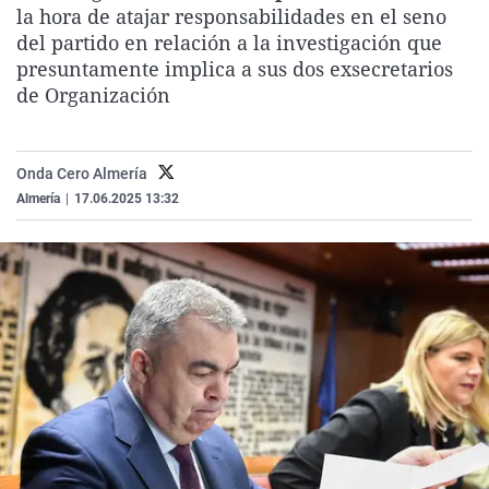
la hora de atajar responsabilidades en el seno
La rosa de los vientos
Caso
Extremadura
Virales
del partido en relación a la investigación que
Gente viajera
Retornados
Galicia
Televisión
presuntamente implica a sus dos exsecretarios
de Organización
Como el perro y el gat
Equipo de investigaci
La Rioja
Elecciones
Operación Viuda Negr
Navarra
País Vasco
Onda Cero Almería
Almería
|
17.06.2025 13:32