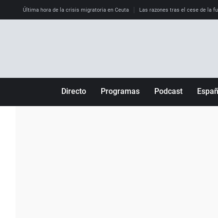
Última hora de la crisis migratoria en Ceuta
Las razones tras el cese de la f
Directo
Programas
Podcast
Espa
Más de uno
Los Perseguidos
Andalucía
Por fin
Malas decisiones
Aragón
Julia en la onda
Expedientes del más allá
Baleares
La brújula
El viaje del Guernica
Cantabria
Radioestadio
Invisibles
Cataluña
Radioestadio noche
Prohibido morirse
Comunidad de M
El colegio invisible
Esto no ha pasado
Comunitat Vale