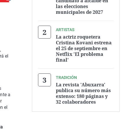
candidato a alcalde en
las elecciones
municipales de 2027
ARTISTAS
La actriz roquetera
Cristina Kovani estrena
el 25 de septiembre en
,
Netflix 'El problema
rá el
final'
TRADICIÓN
La revista 'Abuxarra'
s
publica su número más
nte a
extenso: 180 páginas y
r
32 colaboradores
n el
la