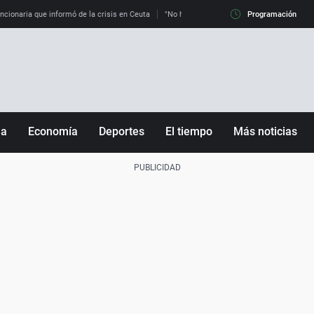
uncionaria que informó de la crisis en Ceuta
"No hay mafias, que no nos engañen": exper
Programación
ña
Economía
Deportes
El tiempo
Más noticias
Fútbol
Sociedad
Baloncesto
Mundo
Tenis
Salud
Motor
Cultura
Ciencia y Tecnología
adrid
Gastronomía
nciana
Medio ambiente