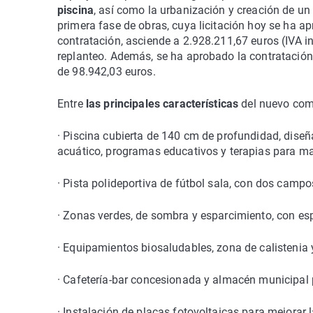
piscina
, así como la urbanización y creación de un
primera fase de obras, cuya licitación hoy se ha a
contratación, asciende a 2.928.211,67 euros (IVA i
replanteo. Además, se ha aprobado la contratación 
de 98.942,03 euros.
Entre
las principales características
del nuevo com
· Piscina cubierta de 140 cm de profundidad, diseñ
acuático, programas educativos y terapias para m
· Pista polideportiva de fútbol sala, con dos camp
· Zonas verdes, de sombra y esparcimiento, con e
· Equipamientos biosaludables, zona de calistenia y
· Cafetería-bar concesionada y almacén municipal
· Instalación de placas fotovoltaicas para mejorar l