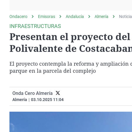
La rosa de los vientos
Caso
Extremadura
Gente viajera
Retornados
Galicia
Ondacero
Emisoras
Andalucía
Almería
Notici
Como el perro y el
Equipo de investigación
La Rioja
INFRAESTRUCTURAS
gato
Presentan el proyecto de
Operación Viuda
Navarra
Negra
País Vasco
Polivalente de Costacaba
El proyecto contempla la reforma y ampliación d
parque en la parcela del complejo
Onda Cero Almería
Almería
|
03.10.2025 11:04