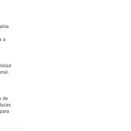
Bahía
a a
ilidad
onal,
a de
plazas
 para