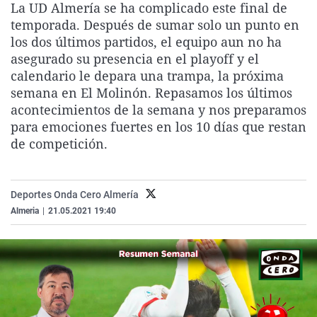
La UD Almería se ha complicado este final de
La rosa de los vientos
Caso
Extremadura
Virales
temporada. Después de sumar solo un punto en
Gente viajera
Retornados
Galicia
Televisión
los dos últimos partidos, el equipo aun no ha
asegurado su presencia en el playoff y el
Como el perro y el gat
Equipo de investigaci
La Rioja
Elecciones
calendario le depara una trampa, la próxima
Operación Viuda Negr
Navarra
semana en El Molinón. Repasamos los últimos
acontecimientos de la semana y nos preparamos
País Vasco
para emociones fuertes en los 10 días que restan
de competición.
Deportes Onda Cero Almería
Almeria
|
21.05.2021 19:40