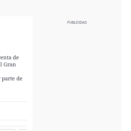
venta de
el Gran
P
 parte de