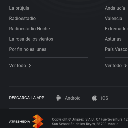
La brújula
Andalucía
Radioestadio
Valencia
Radioestadio Noche
Extremadu
La rosa de los vientos
Asturias
Por fin no es lunes
País Vasco
Ver todo
Ver todo
DESCARGA LA APP
Android
iOS
Copyright © Uniprex, S.A.U., C/ Fuerteventura 12
San Sebastián de los Reyes, 28703 Madrid