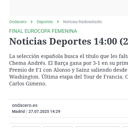
La rosa de los vientos
Caso
Extremadura
Gente viajera
Retornados
Galicia
Ondacero
Deportes
Como el perro y el
Noticias Radioestadio
Equipo de investigación
La Rioja
gato
FINAL EUROCOPA FEMENINA
Operación Viuda
Navarra
Noticias Deportes 14:00 (2
Negra
País Vasco
La selección española busca el título que les falt
Chema Andrés. El Barça gana por 3-1 en su prime
Premio de F1 con Alonso y Sainz saliendo desde e
Washington. Última etapa del Tour de Francia. O
Carlos Gimeno.
ondacero.es
Madrid
|
27.07.2025 14:29