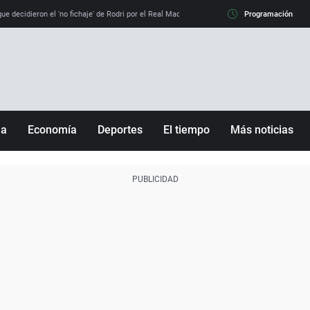
e decidieron el 'no fichaje' de Rodri por el Real Madrid y su 'sí' al Barça
Programación
La llamada de
ña
Economía
Deportes
El tiempo
Más noticias
Fútbol
Sociedad
Baloncesto
Mundo
Tenis
Salud
Motor
Cultura
Ciencia y Tecnología
adrid
Gastronomía
nciana
Medio ambiente