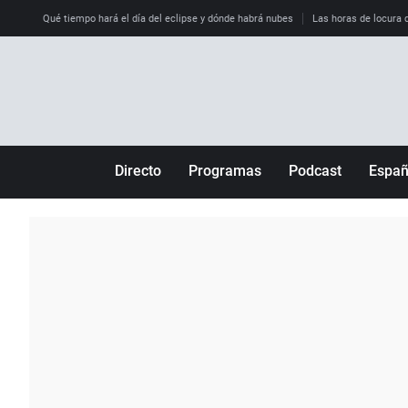
Qué tiempo hará el día del eclipse y dónde habrá nubes
Las horas de locura qu
Directo
Programas
Podcast
Espa
Más de uno
Los Perseguidos
Andalucía
Por fin
Malas decisiones
Aragón
Julia en la onda
Expedientes del más allá
Baleares
La brújula
El viaje del Guernica
Cantabria
Radioestadio
Invisibles
Cataluña
Radioestadio noche
Prohibido morirse
Comunidad de M
El colegio invisible
Esto no ha pasado
Comunitat Vale