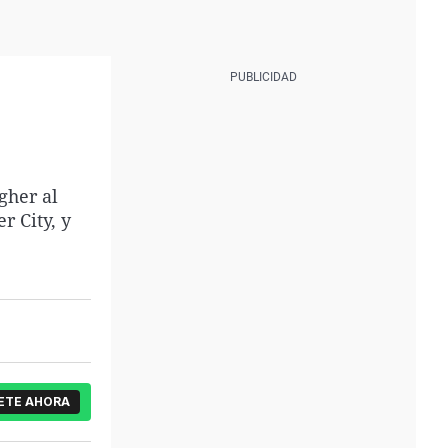
gher al
r City, y
ETE AHORA