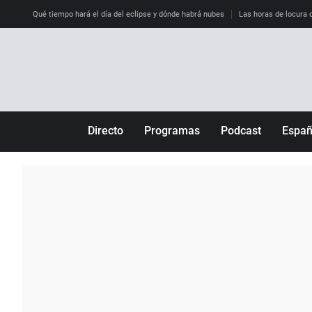
Qué tiempo hará el día del eclipse y dónde habrá nubes
Las horas de locura qu
Directo
Programas
Podcast
Espa
Más de uno
Los Perseguidos
Andalucía
Por fin
Malas decisiones
Aragón
Julia en la onda
Expedientes del más allá
Baleares
La brújula
El viaje del Guernica
Cantabria
Radioestadio
Invisibles
Cataluña
Radioestadio noche
Prohibido morirse
Comunidad de M
El colegio invisible
Esto no ha pasado
Comunitat Vale