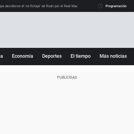
e decidieron el 'no fichaje' de Rodri por el Real Madrid y su 'sí' al Barça
Programación
La llamada de
ña
Economía
Deportes
El tiempo
Más noticias
Fútbol
Sociedad
Baloncesto
Mundo
Tenis
Salud
Motor
Cultura
Ciencia y Tecnología
adrid
Gastronomía
nciana
Medio ambiente