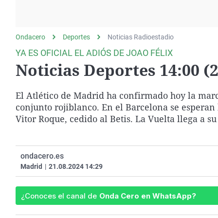
La rosa de los vientos
Caso
Extremadura
Gente viajera
Retornados
Galicia
Ondacero
Deportes
Como el perro y el
Noticias Radioestadio
Equipo de investigación
La Rioja
gato
YA ES OFICIAL EL ADIÓS DE JOAO FÉLIX
Operación Viuda
Navarra
Noticias Deportes 14:00 (2
Negra
País Vasco
El Atlético de Madrid ha confirmado hoy la marc
conjunto rojiblanco. En el Barcelona se esperan 
Vitor Roque, cedido al Betis. La Vuelta llega a s
ondacero.es
Madrid
|
21.08.2024 14:29
¿Conoces el canal de
Onda Cero en WhatsApp?