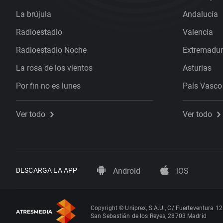
La brújula
Andalucía
Radioestadio
Valencia
Radioestadio Noche
Extremadu
La rosa de los vientos
Asturias
Por fin no es lunes
País Vasco
Ver todo
Ver todo
DESCARGA LA APP
Android
iOS
Copyright © Uniprex, S.A.U., C/ Fuerteventura 12
San Sebastián de los Reyes, 28703 Madrid