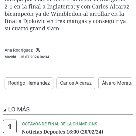
La rosa de los vientos
Caso
Extremadura
Virales
2-1 en la final a Inglaterra; y con Carlos Alcaraz
bicampeón ya de Wimbledon al arrollar en la
Gente viajera
Retornados
Galicia
Televisión
final a Djokovic en tres mangas y conseguir ya
Como el perro y el gat
Equipo de investigaci
La Rioja
Elecciones
su cuarto grand slam.
Operación Viuda Negr
Navarra
País Vasco
Ana Rodríguez
Madrid
|
15.07.2024 06:34
Rodrigo Hernández
Carlos Alcaraz
Álvaro Morata
LO MÁS
OCTAVOS DE FINAL DE LA CHAMPIONS
Noticias Deportes 16:00 (20/02/24)