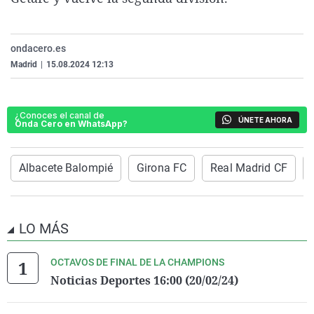
La rosa de los vientos
Caso
Extremadura
Virales
Gente viajera
Retornados
Galicia
Televisión
ondacero.es
Como el perro y el gat
Equipo de investigaci
La Rioja
Elecciones
Madrid
|
15.08.2024 12:13
Operación Viuda Negr
Navarra
País Vasco
¿Conoces el canal de
ÚNETE AHORA
Onda Cero en WhatsApp?
Albacete Balompié
Girona FC
Real Madrid CF
LO MÁS
OCTAVOS DE FINAL DE LA CHAMPIONS
Noticias Deportes 16:00 (20/02/24)