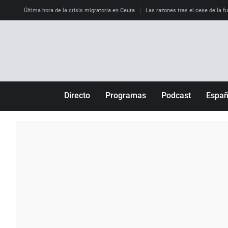
Última hora de la crisis migratoria en Ceuta
Las razones tras el cese de la f
Directo
Programas
Podcast
Espa
Más de uno
Los Perseguidos
Andalucía
Por fin
Malas decisiones
Aragón
Julia en la onda
Expedientes del más allá
Baleares
La brújula
El viaje del Guernica
Cantabria
Radioestadio
Invisibles
Cataluña
Radioestadio noche
Prohibido morirse
Comunidad de M
El colegio invisible
Esto no ha pasado
Comunitat Vale