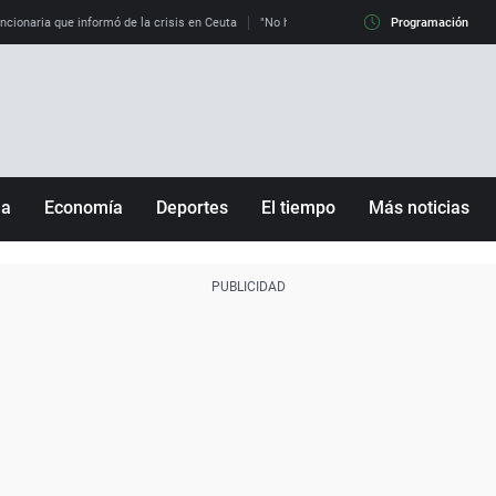
uncionaria que informó de la crisis en Ceuta
"No hay mafias, que no nos engañen": exper
Programación
ña
Economía
Deportes
El tiempo
Más noticias
Fútbol
Sociedad
Baloncesto
Mundo
Tenis
Salud
Motor
Cultura
Ciencia y Tecnología
adrid
Gastronomía
nciana
Medio ambiente