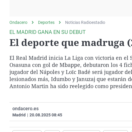
La rosa de los vientos
Caso
Extremadura
Gente viajera
Retornados
Galicia
Ondacero
Deportes
Como el perro y el
Noticias Radioestadio
Equipo de investigación
La Rioja
gato
EL MADRID GANA EN SU DEBUT
Operación Viuda
Navarra
El deporte que madruga (
Negra
País Vasco
El Real Madrid inicia La Liga con victoria en el
Osasuna con gol de Mbappe, debutaron los 4 fich
jugador del Nápoles y Loïc Badé será jugador d
lesionados más, Idumbo y Januzaj que estarán de
Antonio Martin ha sido reelegido como presiden
ondacero.es
Madrid
|
20.08.2025 08:45