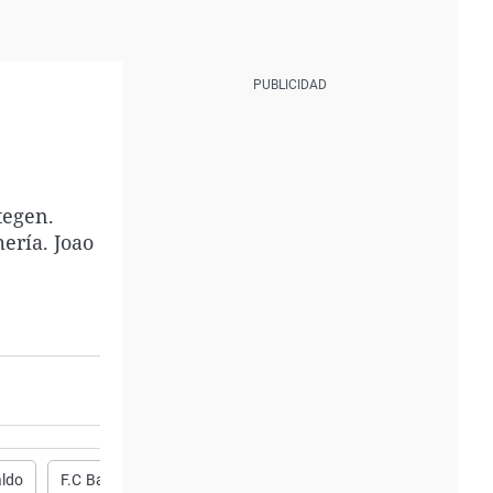
tegen.
ería. Joao
aldo
F.C Barcelona
Almería
Montse Tomé