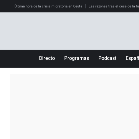
Última hora de la crisis migratoria en Ceuta
Las razones tras el cese de la f
Directo
Programas
Podcast
Espa
Más de uno
Los Perseguidos
Andalucía
Por fin
Malas decisiones
Aragón
Julia en la onda
Expedientes del más allá
Baleares
La brújula
El viaje del Guernica
Cantabria
Radioestadio
Invisibles
Cataluña
Radioestadio noche
Prohibido morirse
Comunidad de M
El colegio invisible
Esto no ha pasado
Comunitat Vale