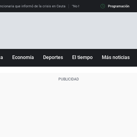
uncionaria que informó de la crisis en Ceuta
"No hay mafias, que no nos engañen": exper
Programación
ña
Economía
Deportes
El tiempo
Más noticias
Fútbol
Sociedad
Baloncesto
Mundo
Tenis
Salud
Motor
Cultura
Ciencia y Tecnología
adrid
Gastronomía
nciana
Medio ambiente