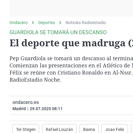
La rosa de los vientos
Caso
Extremadura
Gente viajera
Retornados
Galicia
Ondacero
Deportes
Como el perro y el
Noticias Radioestadio
Equipo de investigación
La Rioja
gato
GUARDIOLA SE TOMARÁ UN DESCANSO
Operación Viuda
Navarra
El deporte que madruga (
Negra
País Vasco
Pep Guardiola se tomará un descanso al terminar
Comienzan las presentaciones en el Atlético de 
Félix se reúne con Cristiano Ronaldo en Al-Nss
RadioEstadio Noche.
ondacero.es
Madrid
|
29.07.2025 08:11
Ter Stegen
Rafael Louzán
Baena
Joao Felix