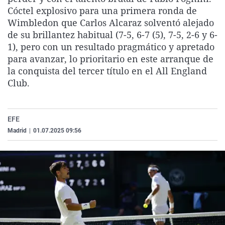
La rosa de los vientos
Caso
Extremadura
Virales
Cóctel explosivo para una primera ronda de
Wimbledon que Carlos Alcaraz solventó alejado
Gente viajera
Retornados
Galicia
Televisión
de su brillantez habitual (7-5, 6-7 (5), 7-5, 2-6 y 6-
Como el perro y el gat
Equipo de investigaci
La Rioja
Elecciones
1), pero con un resultado pragmático y apretado
para avanzar, lo prioritario en este arranque de
Operación Viuda Negr
Navarra
la conquista del tercer título en el All England
País Vasco
Club.
EFE
Madrid
|
01.07.2025 09:56