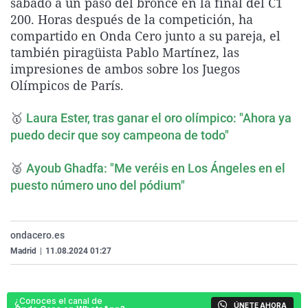
sábado a un paso del bronce en la final del C1
La rosa de los vientos
Caso
Extremadura
Virales
200. Horas después de la competición, ha
compartido en Onda Cero junto a su pareja, el
Gente viajera
Retornados
Galicia
Televisión
también piragüista Pablo Martínez, las
Como el perro y el gat
Equipo de investigaci
La Rioja
Elecciones
impresiones de ambos sobre los Juegos
Olímpicos de París.
Operación Viuda Negr
Navarra
País Vasco
🥇
Laura Ester, tras ganar el oro olímpico: "Ahora ya
puedo decir que soy campeona de todo"
🥈
Ayoub Ghadfa: "Me veréis en Los Ángeles en el
puesto número uno del pódium"
ondacero.es
Madrid
|
11.08.2024 01:27
¿Conoces el canal de
ÚNETE AHORA