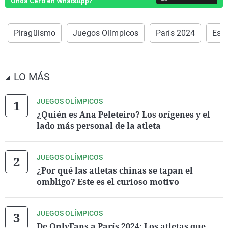
Onda Cero en WhatsApp?
Piragüismo
Juegos Olímpicos
París 2024
Esp
LO MÁS
JUEGOS OLÍMPICOS
¿Quién es Ana Peleteiro? Los orígenes y el
lado más personal de la atleta
JUEGOS OLÍMPICOS
¿Por qué las atletas chinas se tapan el
ombligo? Este es el curioso motivo
JUEGOS OLÍMPICOS
De OnlyFans a París 2024: Los atletas que