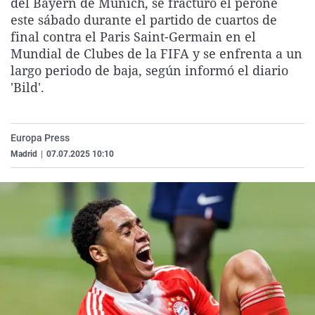
del Bayern de Múnich, se fracturó el peroné
La rosa de los vientos
Caso
Extremadura
Virales
este sábado durante el partido de cuartos de
final contra el Paris Saint-Germain en el
Gente viajera
Retornados
Galicia
Televisión
Mundial de Clubes de la FIFA y se enfrenta a un
Como el perro y el gat
Equipo de investigaci
La Rioja
Elecciones
largo periodo de baja, según informó el diario
'Bild'.
Operación Viuda Negr
Navarra
País Vasco
Europa Press
Madrid
|
07.07.2025 10:10