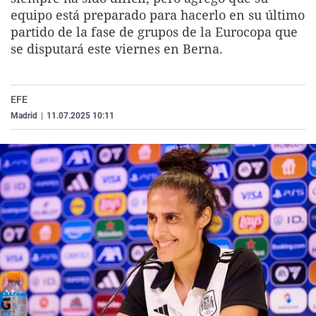
La rosa de los vientos
Caso
Extremadura
Virales
equipo está preparado para hacerlo en su último
partido de la fase de grupos de la Eurocopa que
Gente viajera
Retornados
Galicia
Televisión
se disputará este viernes en Berna.
Como el perro y el gat
Equipo de investigaci
La Rioja
Elecciones
Operación Viuda Negr
Navarra
EFE
País Vasco
Madrid
|
11.07.2025 10:11