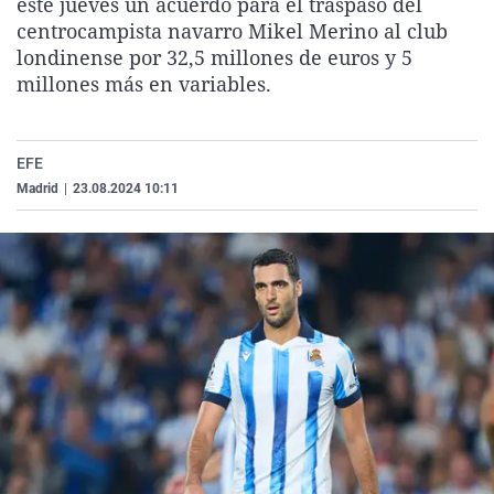
este jueves un acuerdo para el traspaso del
La rosa de los vientos
Caso
Extremadura
Virales
centrocampista navarro Mikel Merino al club
londinense por 32,5 millones de euros y 5
Gente viajera
Retornados
Galicia
Televisión
millones más en variables.
Como el perro y el gat
Equipo de investigaci
La Rioja
Elecciones
Operación Viuda Negr
Navarra
EFE
País Vasco
Madrid
|
23.08.2024 10:11