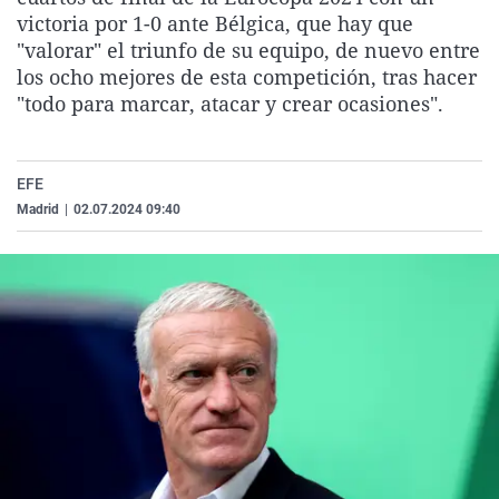
La rosa de los vientos
Caso
Extremadura
Virales
victoria por 1-0 ante Bélgica, que hay que
"valorar" el triunfo de su equipo, de nuevo entre
Gente viajera
Retornados
Galicia
Televisión
los ocho mejores de esta competición, tras hacer
Como el perro y el gat
Equipo de investigaci
La Rioja
Elecciones
"todo para marcar, atacar y crear ocasiones".
Operación Viuda Negr
Navarra
País Vasco
EFE
Madrid
|
02.07.2024 09:40