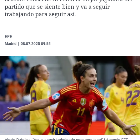
La rosa de los vientos
Caso
Extremadura
Virales
partido que se siente bien y va a seguir
trabajando para seguir así.
Gente viajera
Retornados
Galicia
Televisión
Como el perro y el gat
Equipo de investigaci
La Rioja
Elecciones
EFE
Operación Viuda Negr
Navarra
Madrid
|
08.07.2025 09:55
País Vasco
Alexia Putellas: "Voy a seguir trabajando para seguir así" | Agencia EFE