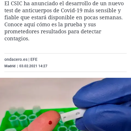
El CSIC ha anunciado el desarrollo de un nuevo
La rosa de los vientos
Caso
Extremadura
Virales
test de anticuerpos de Covid-19 más sensible y
Gente viajera
Retornados
Galicia
Televisión
fiable que estará disponible en pocas semanas.
Conoce aquí cómo es la prueba y sus
Como el perro y el gat
Equipo de investigaci
La Rioja
Elecciones
prometedores resultados para detectar
Operación Viuda Negr
Navarra
contagios.
País Vasco
ondacero.es | EFE
Madrid
|
03.02.2021 14:27